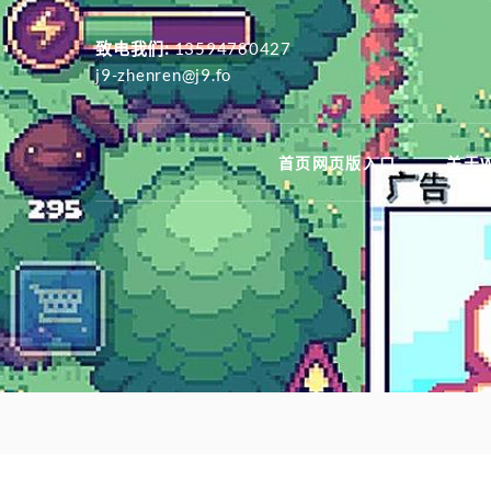
致电我们:
13594780427
j9-zhenren@j9.fo
首页网页版入口
关于