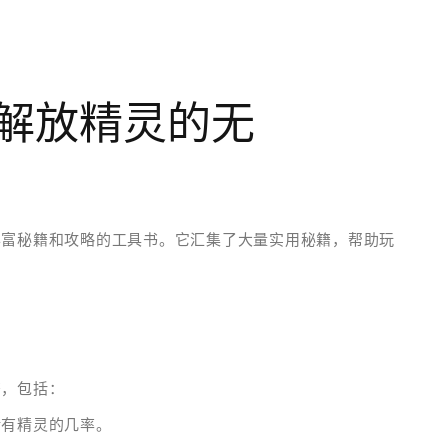
解放精灵的无
丰富秘籍和攻略的工具书。它汇集了大量实用秘籍，帮助玩
籍，包括：
稀有精灵的几率。