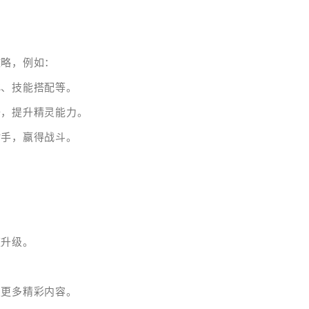
攻略，例如：
化、技能搭配等。
备，提升精灵能力。
对手，赢得战斗。
：
速升级。
锁更多精彩内容。