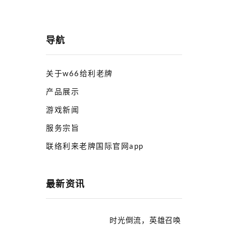
导航
关于w66给利老牌
产品展示
游戏新闻
服务宗旨
联络利来老牌国际官网app
最新资讯
时光倒流，英雄召唤