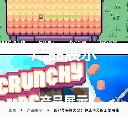
)
W66给利老牌
产品展示
游戏新闻
服务宗旨
产品展示
首页
产品展示
赛尔号秘籍大全：解放精灵的无限可能